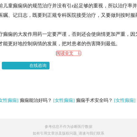
前儿童癫痫病的规范治疗并没有引z起足够的重视，所以治疗率并
医嘱、记日志，既要到正规专科医院接受治疗，又要做到按时服
疗癫痫的大发作用药一定要严谨，否则还会使病情更加严重，因
才能更好地控制病情的发展，把对患者的伤害降到最低。
阅读全文 ⇩
在线咨询
[女性癫痫]
癫痫能治好吗？
[女性癫痫]
癫痫手术安全吗？
[女性癫痫]
参考信息不作为诊断医疗数据
如有引用文章涉及版权问题_请速与我们联系