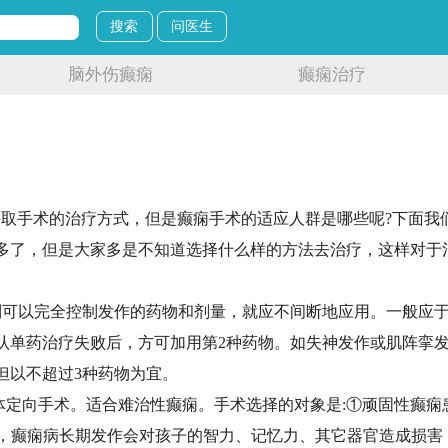
搜索
问医生
脑外伤癫痫
癫痫治疗
采取手术的治疗方式，但是癫痫手术的适应人群是哪些呢?下面我
多了，但是大家多是不知道选择什么样的方法去治疗，这样对于
到可以完全控制发作的药物和剂量，就应不间断地应用。一般应于
认单药治疗失败后，方可加用第2种药物。如失神发作或肌阵挛
但以不超过3种药物为宜。
体定向手术。适合难治性癫痫。手术选择的对象是:①顽固性癫痫患
疗方法，癫痫病长期发作会对孩子的智力、记忆力、其它器官造成损