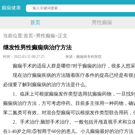
癫痫健康
首页
男性癫痫
当前位置:
首页
>
男性癫痫
>正文
继发性男性癫痫病治疗方法
时间：2022-03-31 08:27:25
来源：癫痫病专科医院
癫痫手术的适应人群是哪些?对于癫痫的治疗，很多人想
现在治疗癫痫疾病的方法随着医疗条件的提高已经是有很
必须要了解到癫痫病的治疗方法是什么。
1、临床上可根据癫痫发作类型选用抗癫痫药物，一旦找
癫痫病治疗方法，方可考虑停药。目前多主张用一种药物，确
苯二氮类可有效。对混合型癫痫可以根据发作类型联合用药，
2、手术治疗:脑部手术治疗。一般包括开颅直视手术和立
在1-40岁之间;⑤智商于60分的患儿。小儿癫痫最好的治