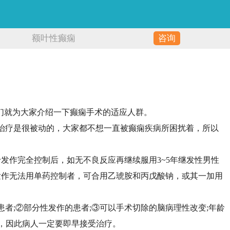
额叶性癫痫
咨询
们就为大家介绍一下癫痫手术的适应人群。
治疗是很被动的，大家都不想一直被癫痫疾病所困扰着，所以
发作完全控制后，如无不良反应再继续服用3~5年继发性男性
发作无法用单药控制者，可合用乙琥胺和丙戊酸钠，或其一加用
者;②部分性发作的患者;③可以手术切除的脑病理性改变;年龄
害，因此病人一定要即早接受治疗。